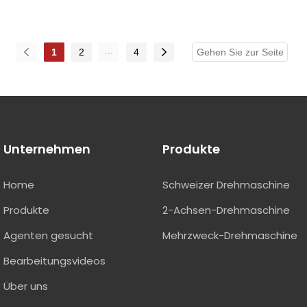
Zusammenarbeiten.
...
1
2
4
Wir laden Sie aufrichtig ein, CIMT2025 zu besuchen und
die Zukunft der CNC -Werkzeugmaschinenindustrie mit uns
zu diskutieren!
Unternehmen
Produkte
Home
Schweizer Drehmaschine
Produkte
2-Achsen-Drehmaschine
Agenten gesucht
Mehrzweck-Drehmaschine
Bearbeitungsvideos
Über uns