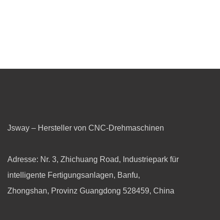
Der Stand der JSWAY Company erregte die
Aufmerksamkeit vieler professioneller Besucher. Durch
professionelle Erklärungen und Demonstrationen
übermittelten die Teammitglieder erfolgreich an die
technologischen Vorteile und Innovationsfunktionen des
Kunden JSWAY Company im Bereich CNC -Maschinen.
Ihre positive Leistung verbesserte nicht nur das
Markenimage des JSWAY Company, sondern legte auch
Jsway – Hersteller von CNC-Drehmaschinen
eine solide Grundlage für die weitere Expansion des
Unternehmens auf dem südostasiatischen Markt.
Adresse: Nr. 3, Zhichuang Road, Industriepark für
intelligente Fertigungsanlagen, Banfu,
Zhongshan, Provinz Guangdong 528459, China