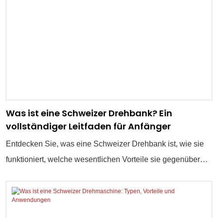
Was ist eine Schweizer Drehbank? Ein
vollständiger Leitfaden für Anfänger
Entdecken Sie, was eine Schweizer Drehbank ist, wie sie
funktioniert, welche wesentlichen Vorteile sie gegenüber
herkömmlichen Drehmaschinen hat und in welchen
Branchen sie eingesetzt wird: von der Medizin bis zur Luft-
und Raumfahrt.