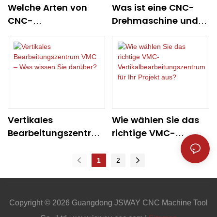
Welche Arten von
Was ist eine CNC-
CNC-
Drehmaschine und
Bearbeitungsprozess
wie funktioniert sie?
en?
Vertikales
Wie wählen Sie das
Bearbeitungszentru
richtige VMC-
m VMC – Was wissen
Vertikalbearbeitungs
Sie darüber?
zentrum für Ihr
1
2
Projekt aus?
Copyright © 2026 Guangdong JSWAY CNC Machine Tool