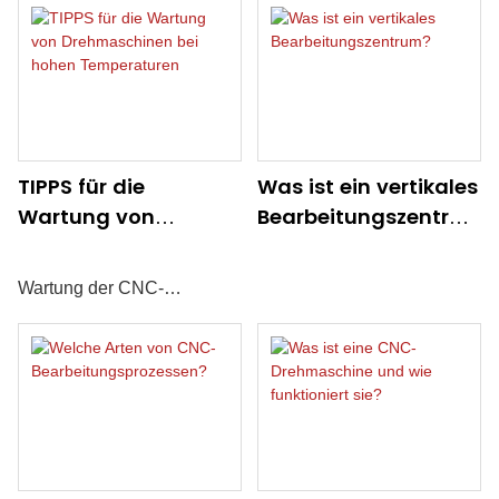
manuellen Fräsmaschinen
und CNC-Maschinen, um
die richtige Technologie für
Prototypenbau,
Einzelanfertigungen oder
TIPPS für die
Was ist ein vertikales
die Serienproduktion
Wartung von
Bearbeitungszentru
Drehmaschinen bei
m?
auszuwählen.
hohen Temperaturen
Wartung der CNC-
Drehmaschine am JSWAY-
Werksgelände