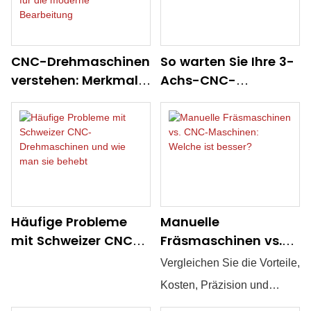
CNC-Drehmaschinen
So warten Sie Ihre 3-
verstehen: Merkmale,
Achs-CNC-
Vorteile und
Drehmaschine:
Anwendungen für die
Pflegetipps
moderne
Bearbeitung
Häufige Probleme
Manuelle
mit Schweizer CNC-
Fräsmaschinen vs.
Drehmaschinen und
CNC-Maschinen:
Vergleichen Sie die Vorteile,
wie man sie behebt
Welche ist besser?
Kosten, Präzision und
Anwendungsbereiche von