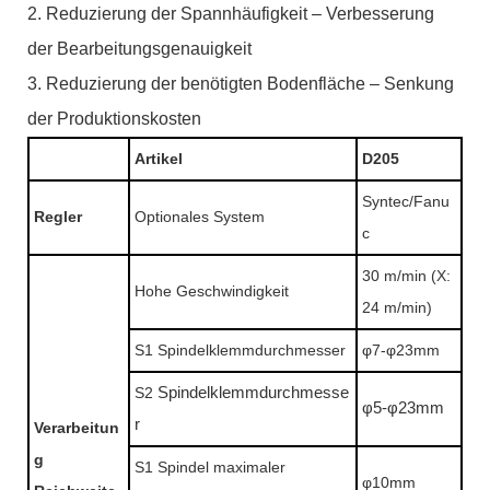
2. Reduzierung der Spannhäufigkeit – Verbesserung
der Bearbeitungsgenauigkeit
3. Reduzierung der benötigten Bodenfläche – Senkung
der Produktionskosten
Artikel
D205
Syntec/Fanu
Regler
Optionales System
c
30 m/min (X:
Hohe Geschwindigkeit
24 m/min)
S1 Spindelklemmdurchmesser
φ7-φ23mm
S2
Spindelklemmdurchmesse
φ5-φ23mm
r
Verarbeitun
g
S1 Spindel maximaler
φ10mm