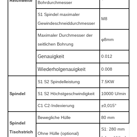
Reichweite
Bohrdurchmesser
S1 Spindel maximaler
M8
Gewindeschneiddurchmesser
Maximaler Durchmesser der
φ8mm
seitlichen Bohrung
Genauigkeit
0.012
Wiederholgenauigkeit
0.008
S1 S2 Spindelleistung
7.5KW
Spindel
S1 S2 Höchstgeschwindigkeit
10000 U/min
C1 C2-Indexierung
±0,015°
Bewegliche Hülle
80 mm
Spindel
S1: 280 mm
Tischstrich
Ohne Hülle (optional)