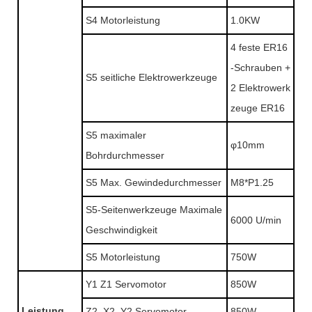
S4 Motorleistung
1.0KW
4 feste ER16
-Schrauben +
S5 seitliche Elektrowerkzeuge
2 Elektrowerk
zeuge ER16
S5 maximaler
φ10mm
Bohrdurchmesser
S5 Max. Gewindedurchmesser
M8*P1.25
S5-Seitenwerkzeuge Maximale
6000 U/min
Geschwindigkeit
S5 Motorleistung
750W
Y1 Z1 Servomotor
850W
Leistung
Z2, X2, Y2 Servomotor
850W