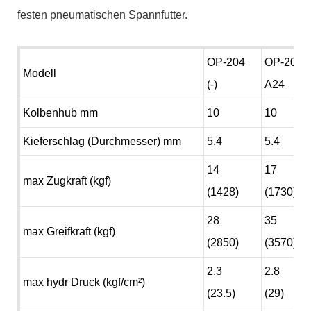
festen pneumatischen Spannfutter.
OP-204
OP-205
Modell
(-)
A24
Kolbenhub mm
10
10
Kieferschlag (Durchmesser) mm
5.4
5.4
14
17
max Zugkraft (kgf)
(1428)
(1730)
28
35
max Greifkraft (kgf)
(2850)
(3570)
2.3
2.8
max hydr Druck (kgf/cm²)
(23.5)
(29)