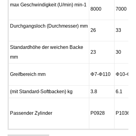
max Geschwindigkeit (U/min) min-1
8000
7000
Durchgangsloch (Durchmesser) mm
26
33
Standardhöhe der weichen Backe
23
30
mm
Greifbereich mm
Φ7-Φ110
Φ10-Φ1
(mit Standard-Softbacken) kg
3.8
6.1
Passender Zylinder
P0928
P1036