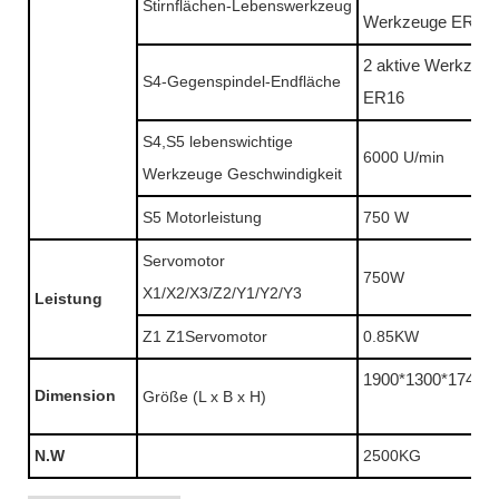
Stirnflächen-Lebenswerkzeug
Werkzeuge ER16
2 aktive Werkzeu
S4-Gegenspindel-Endfläche
ER16
S4,S5 lebenswichtige
6000 U/min
Werkzeuge Geschwindigkeit
S5 Motorleistung
750 W
Servomotor
750W
X1/X2/X3/Z2/Y1/Y2/Y3
Leistung
Z1 Z1Servomotor
0.85KW
1900*1300*1740
Dimension
Größe (L x B x H)
N.W
2500KG