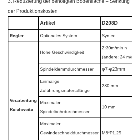
3. Reduzierung der benötigten Bodenfläche – Senkung
der Produktionskosten
Artikel
D208D
Regler
Optionales System
Syntec
Z:30m/min
n
Hohe Geschwindigkeit
(andere: 24 m/min)
Spindelklemmdurchmesser
φ7-φ23mm
Einmalige
230 mm
Zuführungsmateriallänge
Verarbeitung
Maximaler
10 mm
Reichweite
Spindelbohrdurchmesser
Maximaler
Gewindeschneiddurchmesser
M8*P1.25