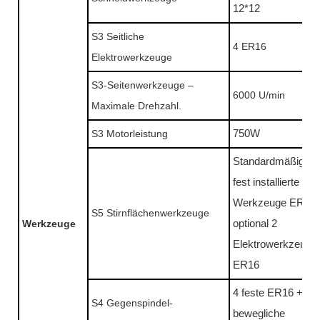
12*12
S3 Seitliche
4 ER16
Elektrowerkzeuge
S3-Seitenwerkzeuge –
6000 U/min
Maximale Drehzahl.
S3 Motorleistung
750W
Standardmäßig 4
fest installierte
Werkzeuge ER16
S5 Stirnflächenwerkzeuge
Werkzeuge
optional 2
Elektrowerkzeuge
ER16
4 feste ER16 + 4
S4 Gegenspindel-
bewegliche