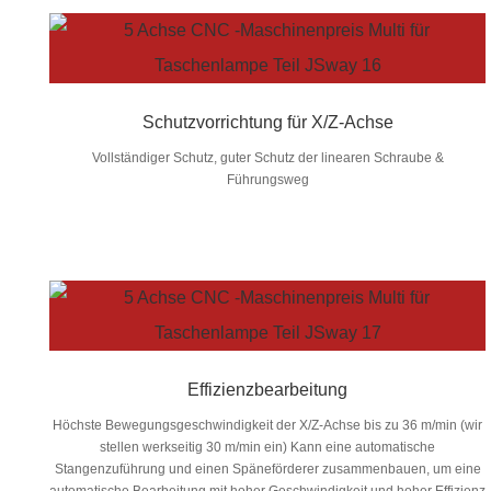
Schutzvorrichtung für X/Z-Achse
Vollständiger Schutz, guter Schutz der linearen Schraube &
Führungsweg
Effizienzbearbeitung
Höchste Bewegungsgeschwindigkeit der X/Z-Achse bis zu 36 m/min (wir
stellen werkseitig 30 m/min ein) Kann eine automatische
Stangenzuführung und einen Späneförderer zusammenbauen, um eine
automatische Bearbeitung mit hoher Geschwindigkeit und hoher Effizienz