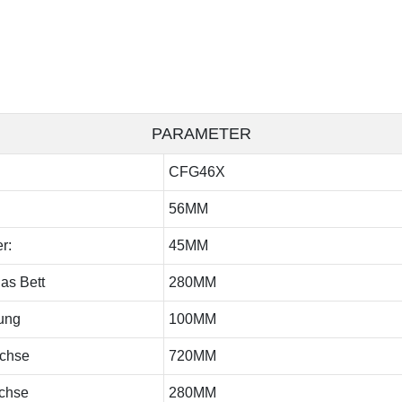
PARAMETER
CFG46X
56MM
r:
45MM
as Bett
280MM
ung
100MM
Achse
720MM
Achse
280MM