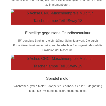
zu implementieren.
Einteilige gegossene Grundbettstruktur
45° geneigte Struktur, gleichmäßiger Schnittauswurf. Die durch
Portalfräsen in einem Arbeitsgang bearbeitete Basis gewährleistet die
Präzision der Maschine.
Spindel motor
Synchroner Syntec-Motor + doppelter Feedback-Sensor + Magnetring.
Motor 5,5 kW, hohe Indexierungsgenauigkeit