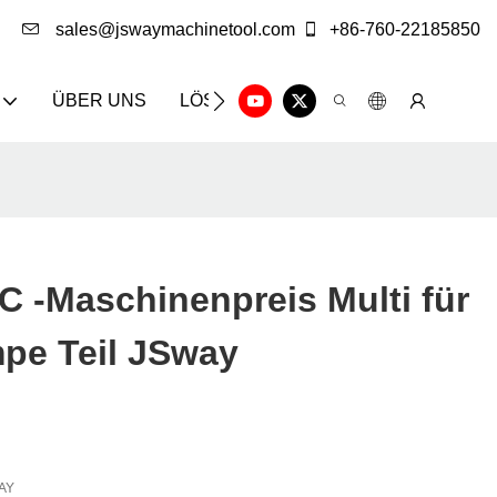
sales@jswaymachinetool.com
+86-760-22185850
ÜBER UNS
LÖSUNG
INFOCENTER
KON
 -Maschinenpreis Multi für
pe Teil JSway
AY