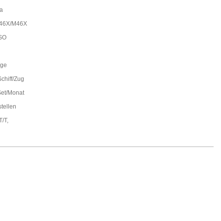
a
46X/M46X
SO
age
Schiff/Zug
et/Monat
stellen
T/T,