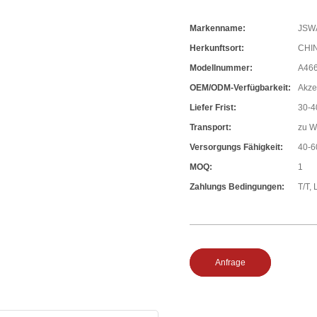
Markenname:
JSW
Herkunftsort:
CHI
Modellnummer:
A46
OEM/ODM-Verfügbarkeit:
Akze
Liefer Frist:
30-4
Transport:
zu W
Versorgungs Fähigkeit:
40-6
MOQ:
1
Zahlungs Bedingungen:
T/T, 
Anfrage