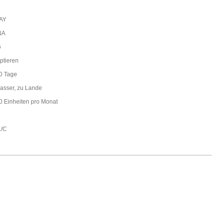
AY
NA
6
ptieren
0 Tage
asser, zu Lande
0 Einheiten pro Monat
L/C