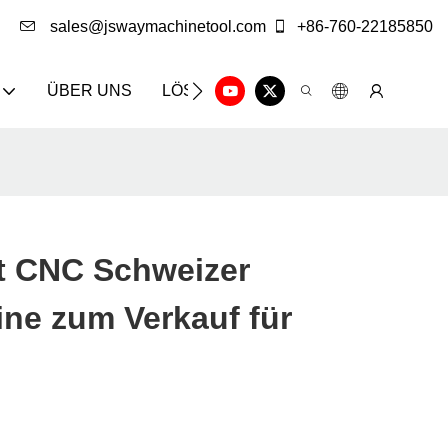
sales@jswaymachinetool.com
+86-760-22185850
ÜBER UNS
LÖSUNG
INFOCENTER
KON
 CNC Schweizer
ne zum Verkauf für