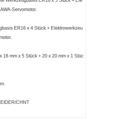
ste Werkzeugbasis ER16 x 5 Stück + Ele
KAWA-Servomotor.
gbasis ER16 x 4 Stück + Elektrowerkzeu
otor.
x 16 mm x 5 Stück + 20 x 20 mm x 1 Stüc
en.
HNEIDER/CHNT