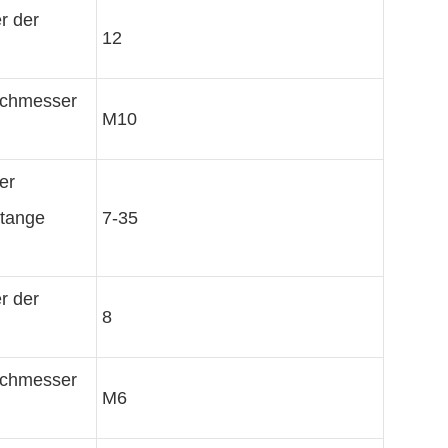
r der
12
rchmesser
M10
er
Stange
7-35
r der
8
rchmesser
M6