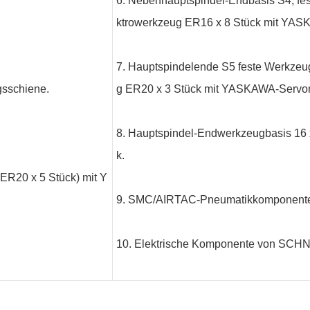
6. Nebenhauptspindel-Endbasis S4, fe
ktrowerkzeug ER16 x 8 Stück mit YAS
7. Hauptspindelende S5 feste Werkzeu
gsschiene.
g ER20 x 3 Stück mit YASKAWA-Servom
8. Hauptspindel-Endwerkzeugbasis 16 
k.
 ER20 x 5 Stück) mit Y
9. SMC/AIRTAC-Pneumatikkomponent
10. Elektrische Komponente von SC