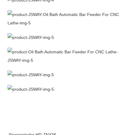
Stangenlader HD-ZNX36