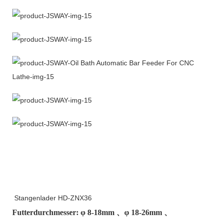
Stangenlader HD-ZNX36
Futterdurchmesser: φ
8-18mm
、φ
18-26mm
、