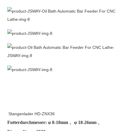
Stangenlader HD-ZNX36
Futterdurchmesser: φ
8-18mm
、φ
18-26mm
、