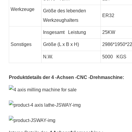
Werkzeuge
Größe des lebenden
ER32
Werkzeughalters
Insgesamt Leistung
25KW
Sonstiges
Größe (L x B x H)
2986*1950*2
N.W.
5000 KGS
Produktdetails der 4 -Achsen -CNC -Drehmaschine: