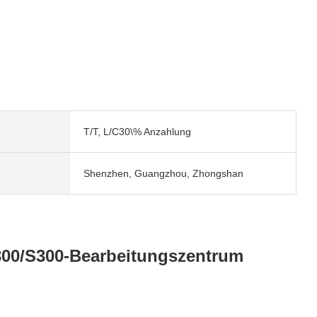
T/T, L/C30\% Anzahlung
Shenzhen, Guangzhou, Zhongshan
300/S300-Bearbeitungszentrum