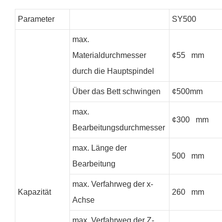
Parameter
SY500
max.
Materialdurchmesser
¢55 mm
durch die Hauptspindel
Über das Bett schwingen
¢500mm
max.
¢300 mm
Bearbeitungsdurchmesser
max. Länge der
500 mm
Bearbeitung
max. Verfahrweg der x-
Kapazität
260 mm
Achse
max. Verfahrweg der Z-