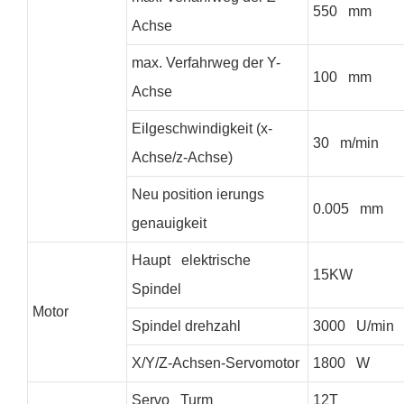
550 mm
Achse
max. Verfahrweg der Y-
100 mm
Achse
Eilgeschwindigkeit (x-
30 m/min
Achse/z-Achse)
Neu position ierungs
0.005 mm
genauigkeit
Haupt elektrische
15KW
Spindel
Motor
Spindel drehzahl
3000 U/min
X/Y/Z-Achsen-Servomotor
1800 W
Servo Turm
12T