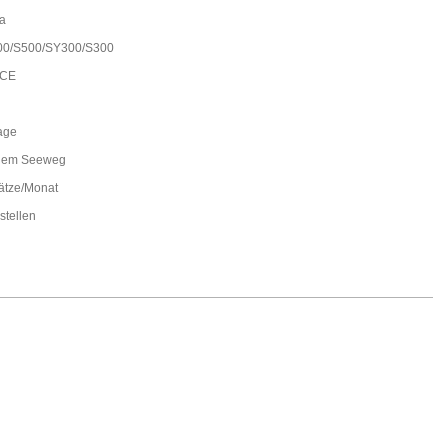
a
0/S500/SY300/S300
 CE
age
dem Seeweg
ätze/Monat
stellen