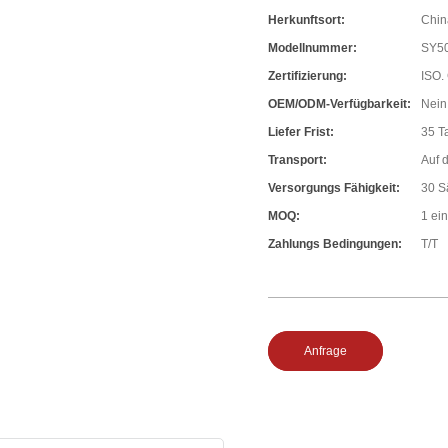
Herkunftsort:
Chin
Modellnummer:
SY50
Zertifizierung:
ISO.
OEM/ODM-Verfügbarkeit:
Nein
Liefer Frist:
35 T
Transport:
Auf 
Versorgungs Fähigkeit:
30 S
MOQ:
1 ein
Zahlungs Bedingungen:
T/T
Anfrage