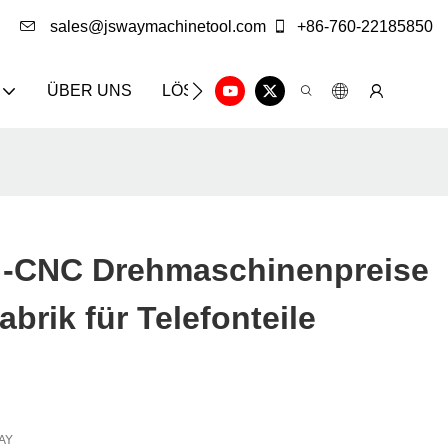
sales@jswaymachinetool.com
+86-760-22185850
ÜBER UNS
LÖSUNG
INFOCENTER
KON
s -CNC Drehmaschinenpreise
brik für Telefonteile
AY