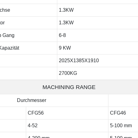
Achse
1.3KW
or
1.3KW
p Gang
6-8
Kapazität
9 KW
2025X1385X1910
2700KG
MACHINING RANGE
Durchmesser
CFG56
CFG46
4-52
5-100 mm