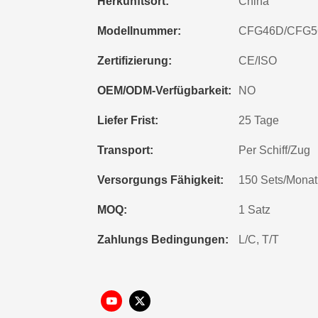
Herkunftsort:
China
Modellnummer:
CFG46D/CFG5
Zertifizierung:
CE/ISO
OEM/ODM-Verfügbarkeit:
NO
Liefer Frist:
25 Tage
Transport:
Per Schiff/Zug
Versorgungs Fähigkeit:
150 Sets/Monat
MOQ:
1 Satz
Zahlungs Bedingungen:
L/C, T/T