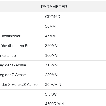
PARAMETER
CFG46D
56MM
durchmesser:
45MM
öhe über dem Bett
350MM
ungslänge
100MM
eg der X-Achse
715MM
eg der Z-Achse
280MM
 der X-Achse/Z-Achse
30 M/MIN
5.5KW
4500R/MIN