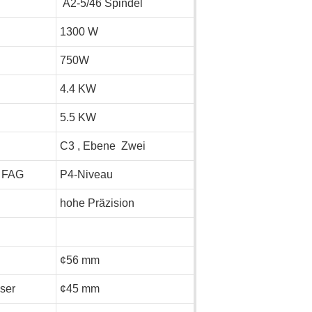
A2-5/46 Spindel
1300 W
750W
4.4 KW
5.5 KW
C3 , Ebene Zwei
d FAG
P4-Niveau
hohe Präzision
¢56 mm
ser
¢45 mm