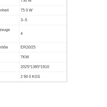
750 W
nheit
75
0 W
3--5
kzeuge
4
größe
ER20/25
7KW
2025*1385*1910
2
90
0 KGS