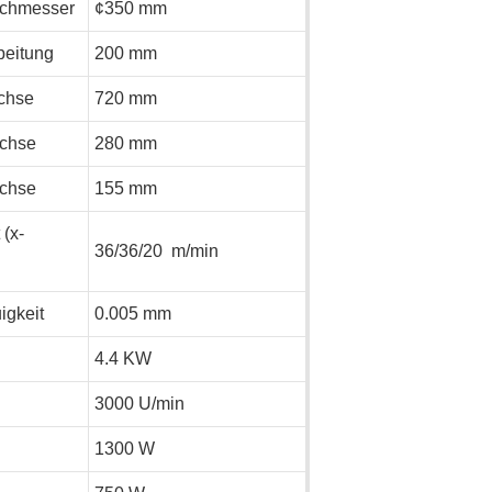
rchmesser
¢350 mm
beitung
200 mm
Achse
720 mm
Achse
280 mm
Achse
155 mm
(x-
36/36/20 m/min
igkeit
0.005 mm
4.4 KW
3000 U/min
1300 W