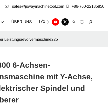
sales@jswaymachinetool.com
+86-760-22185850
ÜBER UNS
LÖSUNG
INFOCENTER
KON
rer Leistungsrevolvermaschine225
00 6-Achsen-
onsmaschine mit Y-Achse,
lektrischer Spindel und
berer