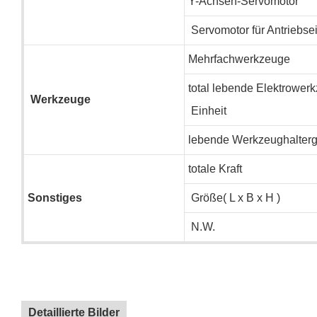
Y-Achsen-Servomotor
Servomotor für Antriebsei
Mehrfachwerkzeuge
total lebende Elektrower
Werkzeuge
Einheit
lebende Werkzeughalter
totale Kraft
Sonstiges
Größe( L x B x H )
N.W.
Detaillierte Bilder