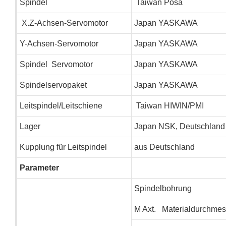
Spindel
Taiwan Posa
X.Z-Achsen-Servomotor
Japan YASKAWA
Y-Achsen-Servomotor
Japan YASKAWA
Spindel Servomotor
Japan YASKAWA
Spindelservopaket
Japan YASKAWA
Leitspindel/Leitschiene
Taiwan HIWIN/PMI
Lager
Japan NSK, Deutschlan
Kupplung für Leitspindel
aus Deutschland
Parameter
Spindelbohrung
M
Axt.
Materialdurchmes