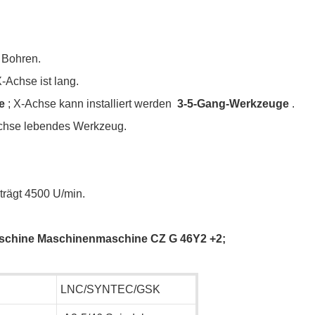
 Bohren.
-Achse ist lang.
ge
; X-Achse kann installiert werden
3-5-Gang-Werkzeuge
.
 Achse lebendes Werkzeug.
rägt 4500 U/min.
aschine Maschinenmaschine CZ
G
46Y2
+2;
LNC/SYNTEC/GSK