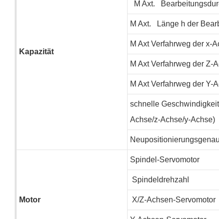
M
Axt.
Bearbeitungsdu
M
Axt.
Länge
h
der Bear
M
Axt Verfahrweg der x-
Kapazität
M
Axt Verfahrweg der Z-
M
Axt Verfahrweg der Y-
schnelle Geschwindigkeit 
Achse/z-Achse/y-Achse)
Neupositionierungsgenau
Spindel-Servomotor
Spindeldrehzahl
Motor
X/Z-Achsen-Servomotor