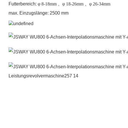
Futterbereich:
φ
8-18mm
、φ
18-26mm
、φ
26-34mm
max. Einzugslänge: 2500 mm