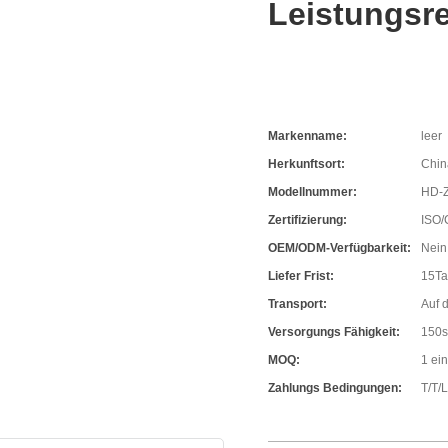
Leistungsr
Markenname:
leer
Herkunftsort:
Chin
Modellnummer:
HD-
Zertifizierung:
ISO/
OEM/ODM-Verfügbarkeit:
Nein
Liefer Frist:
15T
Transport:
Auf 
Versorgungs Fähigkeit:
150s
MOQ:
1 ein
Zahlungs Bedingungen:
T/T/