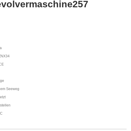
evolvermaschine257
a
ZNX34
CE
age
dem Seeweg
etzt
stellen
LC