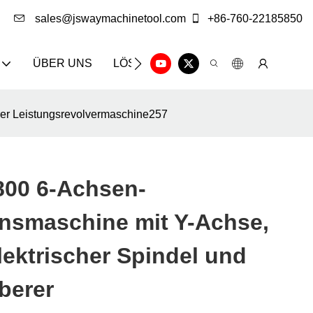
sales@jswaymachinetool.com
+86-760-22185850
ÜBER UNS
LÖSUNG
INFOCENTER
KON
rer Leistungsrevolvermaschine257
00 6-Achsen-
onsmaschine mit Y-Achse,
lektrischer Spindel und
berer