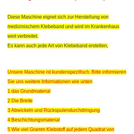
Diese Maschine eignet sich zur Herstellung von
medizinischem Klebeband und wird im Krankenhaus
weit verbreitet.
Es kann auch jede Art von Klebeband erstellen,
Unsere Maschine ist kundenspezifisch. Bitte informieren
Sie uns weitere Informationen wie unten
1 das Grundmaterial
2 Die Breite
3 Abwickeln und Rückspulendurchdringung
4 Beschichtungsmaterial
5 Wie viel Gramm Klebstoff auf jedem Quadrat von