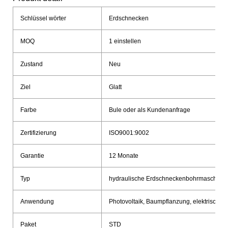
Schlüssel wörter
Erdschnecken
MOQ
1 einstellen
Zustand
Neu
Ziel
Glatt
Farbe
Bule oder als Kundenanfrage
Zertifizierung
ISO9001:9002
Garantie
12 Monate
Typ
hydraulische Erdschneckenbohrmaschine
Anwendung
Photovoltaik, Baumpflanzung, elektrische 
Paket
STD