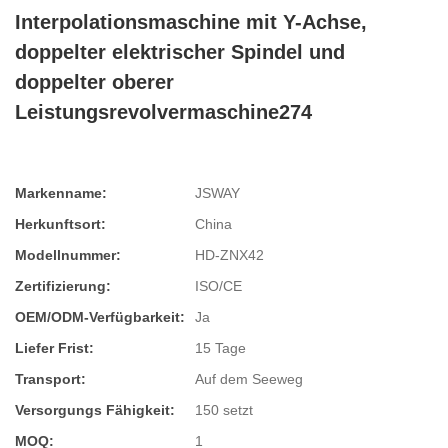
Interpolationsmaschine mit Y-Achse,
doppelter elektrischer Spindel und
doppelter oberer
Leistungsrevolvermaschine274
Markenname:
JSWAY
Herkunftsort:
China
Modellnummer:
HD-ZNX42
Zertifizierung:
ISO/CE
OEM/ODM-Verfügbarkeit:
Ja
Liefer Frist:
15 Tage
Transport:
Auf dem Seeweg
Versorgungs Fähigkeit:
150 setzt
MOQ:
1