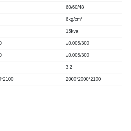
60/60/48
6kg/cm²
15kva
0
±0.005/300
0
±0.005/300
3.2
0*2100
2000*2000*2100