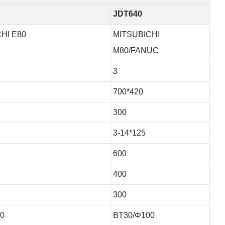
JDT640
HI E80
MITSUBICHI
M80/FANUC
3
700*420
300
3-14*125
600
400
300
0
BT30/Φ100