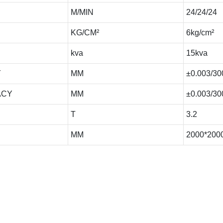
M/MIN
24/24/24
KG/CM²
6kg/cm²
kva
15kva
Y
MM
±0.003/30
ACY
MM
±0.003/30
T
3.2
MM
2000*200