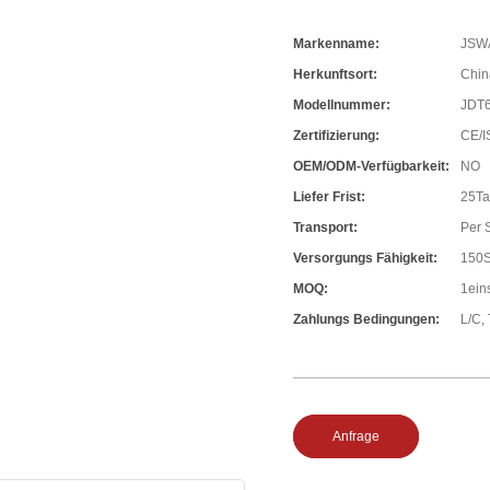
Markenname:
JSW
Herkunftsort:
Chin
Modellnummer:
JDT
Zertifizierung:
CE/I
OEM/ODM-Verfügbarkeit:
NO
Liefer Frist:
25T
Transport:
Per 
Versorgungs Fähigkeit:
150S
MOQ:
1ein
Zahlungs Bedingungen:
L/C, 
Anfrage