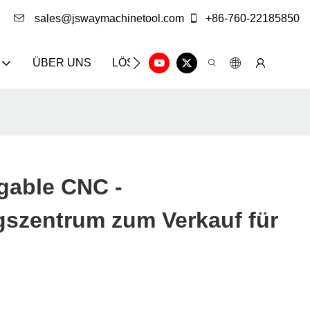
sales@jswaymachinetool.com
+86-760-22185850
ÜBER UNS
LÖSUNG
INFOCENTER
KON
able CNC -
gszentrum zum Verkauf für