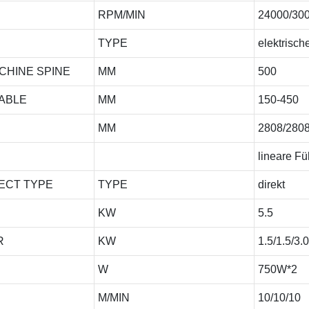
RPM/MIN
24000/30
TYPE
elektrisch
CHINE SPINE
MM
500
TABLE
MM
150-450
MM
2808/280
lineare F
NECT TYPE
TYPE
direkt
KW
5.5
OR
KW
1.5/1.5/3.0
W
750W*2
M/MIN
10/10/10