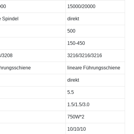
000
15000/20000
e Spindel
direkt
500
150-450
8/3208
3216/3216/3216
ührungsschiene
lineare Führungsschiene
direkt
5.5
1.5/1.5/3.0
750W*2
10/10/10