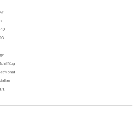
AY
a
640
SO
age
Schiff/Zug
et/Monat
stellen
T/T,