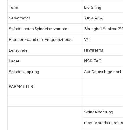
Turm
Lio Shing
Servomotor
YASKAWA
Spindelmotor/Spindelservomotor
Shanghai Senlima/SFC
Frequenzwandler / Frequenztreiber
V/T
Leitspindel
HIWIN/PMI
Lager
NSK,FAG
Spindelkupplung
Auf Deutsch gemacht
PARAMETER
Spindelbohrung
max. Materialdurchmess