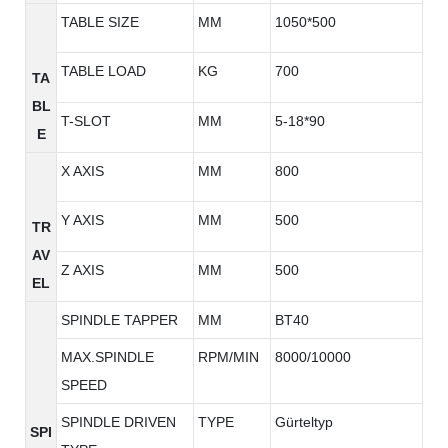
TABLE SIZE
MM
1050*500
TABLE LOAD
KG
700
TA
BL
T-SLOT
MM
5-18*90
E
X AXIS
MM
800
Y AXIS
MM
500
TR
AV
Z AXIS
MM
500
EL
SPINDLE TAPPER
MM
BT40
MAX.SPINDLE
RPM/MIN
8000/10000
SPEED
SPINDLE DRIVEN
TYPE
Gürteltyp
SPI