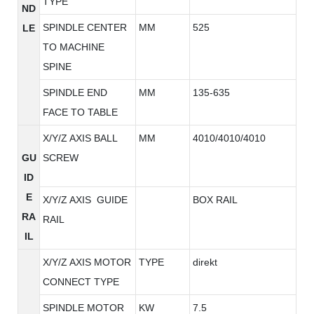
TYPE
ND
SPINDLE CENTER
MM
525
LE
TO MACHINE
SPINE
SPINDLE END
MM
135-635
FACE TO TABLE
X/Y/Z AXIS BALL
MM
4010/4010/4010
GU
SCREW
ID
E
X/Y/Z AXIS GUIDE
BOX RAIL
RA
RAIL
IL
X/Y/Z AXIS MOTOR
TYPE
direkt
CONNECT TYPE
SPINDLE MOTOR
KW
7.5