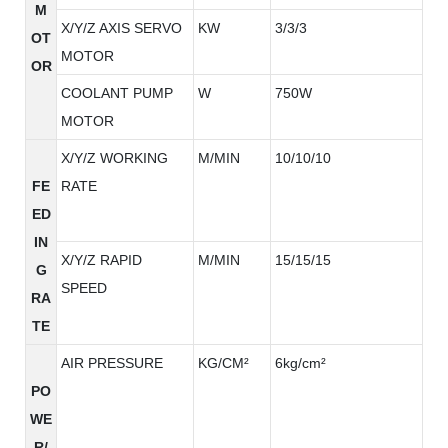
M
X/Y/Z AXIS SERVO
KW
3/3/3
OT
MOTOR
OR
COOLANT PUMP
W
750W
MOTOR
X/Y/Z WORKING
M/MIN
10/10/10
FE
RATE
ED
IN
X/Y/Z RAPID
M/MIN
15/15/15
G
SPEED
RA
TE
AIR PRESSURE
KG/CM²
6kg/cm²
PO
WE
R/