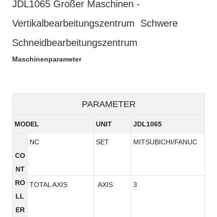
JDL1065 Großer Maschinen -
Vertikalbearbeitungszentrum Schwere
Schneidbearbeitungszentrum
Maschinenparameter
PARAMETER
MODEL
UNIT
JDL1065
NC
SET
MITSUBICHI/FANUC
CO
NT
RO
TOTAL AXIS
AXIS
3
LL
ER