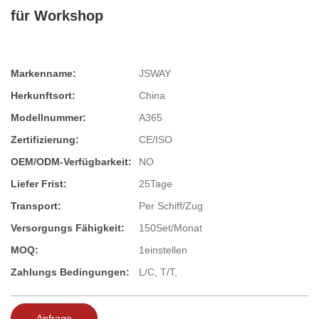
für Workshop
Markenname:
JSWAY
Herkunftsort:
China
Modellnummer:
A365
Zertifizierung:
CE/ISO
OEM/ODM-Verfügbarkeit:
NO
Liefer Frist:
25Tage
Transport:
Per Schiff/Zug
Versorgungs Fähigkeit:
150Set/Monat
MOQ:
1einstellen
Zahlungs Bedingungen:
L/C, T/T,
Anfrage