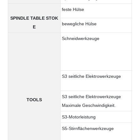
feste Hülse
17
SPINDLE TABLE STOK
bewegliche Hülse
17
E
Schneidwerkzeuge
6 W
Wer
S3 seitliche Elektrowerkzeuge
5 
S3 seitliche Elektrowerkzeuge
60
TOOLS
Maximale Geschwindigkeit.
S3-Motorleistung
1.
S5-Stirnflächenwerkzeuge
/