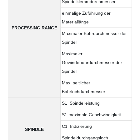
Spindelklemmdurchmesser
7-
einmalige Zuführung der
17
Materiallänge
PROCESSING RANGE
Maximaler Bohrdurchmesser der
14
Spindel
Maximaler
M8
Gewindebohrdurchmesser der
Spindel
Max. seitlicher
10
Bohrlochdurchmesser
S1 Spindelleistung
4.
S1 maximale Geschwindigkeit
60
C1 Indizierung
0.0
SPINDLE
Spindeldurchgangsloch
36