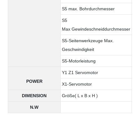
S5 max. Bohrdurchmesser
/
S5
/
Max Gewindeschneiddurchmesser
S5-Seitenwerkzeuge Max.
/
Geschwindigkeit
S5-Motorleistung
/
Y1 Z1 Servomotor
0.
POWER
X1-Servomotor
1.
DIMENSION
Größe( L x B x H )
19
N.W
34