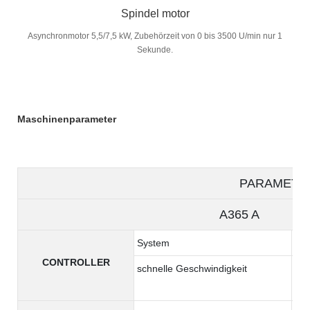
Spindel motor
Asynchronmotor 5,5/7,5 kW, Zubehörzeit von 0 bis 3500 U/min nur 1
Sekunde.
Maschinenparameter
PARAMETE
A365 A A3
System
Syn
CONTROLLER
schnelle Geschwindigkeit
36 