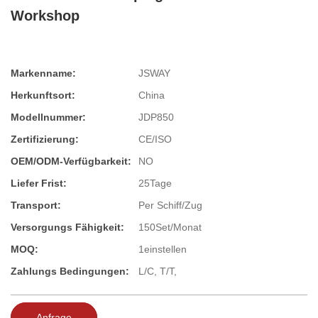
Workshop
Markenname:
JSWAY
Herkunftsort:
China
Modellnummer:
JDP850
Zertifizierung:
CE/ISO
OEM/ODM-Verfügbarkeit:
NO
Liefer Frist:
25Tage
Transport:
Per Schiff/Zug
Versorgungs Fähigkeit:
150Set/Monat
MOQ:
1einstellen
Zahlungs Bedingungen:
L/C, T/T,
Anfrage