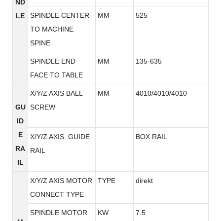
ND
SPINDLE CENTER
MM
525
LE
TO MACHINE
SPINE
SPINDLE END
MM
135-635
FACE TO TABLE
X/Y/Z AXIS BALL
MM
4010/4010/4010
GU
SCREW
ID
E
X/Y/Z AXIS GUIDE
BOX RAIL
RA
RAIL
IL
X/Y/Z AXIS MOTOR
TYPE
direkt
CONNECT TYPE
SPINDLE MOTOR
KW
7.5