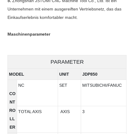
5.
Zhongshan JSTOMI CNC Machine Tool Co., Ltd. ist ein
Unternehmen mit einem ausgereiften Vertriebsnetz, das das
Einkaufserlebnis komfortabler macht.
Maschinenparameter
PARAMETER
MODEL
UNIT
JDP850
NC
SET
MITSUBICHI/FANUC
CO
NT
RO
TOTAL AXIS
AXIS
3
LL
ER