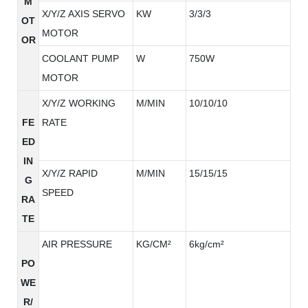
M
X/Y/Z AXIS SERVO
KW
3/3/3
OT
MOTOR
OR
COOLANT PUMP
W
750W
MOTOR
X/Y/Z WORKING
M/MIN
10/10/10
FE
RATE
ED
IN
X/Y/Z RAPID
M/MIN
15/15/15
G
SPEED
RA
TE
AIR PRESSURE
KG/CM²
6kg/cm²
PO
WE
R/