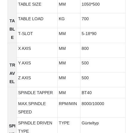
TABLE SIZE
MM
1050*500
TABLE LOAD
KG
700
TA
BL
T-SLOT
MM
5-18*90
E
X AXIS
MM
800
Y AXIS
MM
500
TR
AV
Z AXIS
MM
500
EL
SPINDLE TAPPER
MM
BT40
MAX.SPINDLE
RPM/MIN
8000/10000
SPEED
SPINDLE DRIVEN
TYPE
Gürteltyp
SPI
TYPE